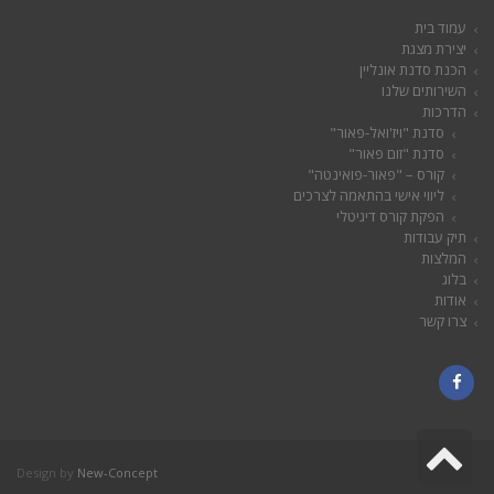
עמוד בית
יצירת מצגת
הכנת סדנת אונליין
השירותים שלנו
הדרכות
סדנת "ויז'ואל-פאור"
סדנת "זום פאור"
קורס – "פאור-פואינטה"
ליווי אישי בהתאמה לצרכים
הפקת קורס דיגיטלי
תיק עבודות
המלצות
בלוג
אודות
צרו קשר
Facebook
גלילה
Design by
New-Concept