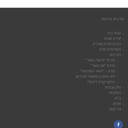
מדיניות פרטיות
עמוד בית
יצירת מצגת
הכנת סדנת אונליין
השירותים שלנו
הדרכות
סדנת "ויז'ואל-פאור"
סדנת "זום פאור"
קורס – "פאור-פואינטה"
ליווי אישי בהתאמה לצרכים
הפקת קורס דיגיטלי
תיק עבודות
המלצות
בלוג
אודות
צרו קשר