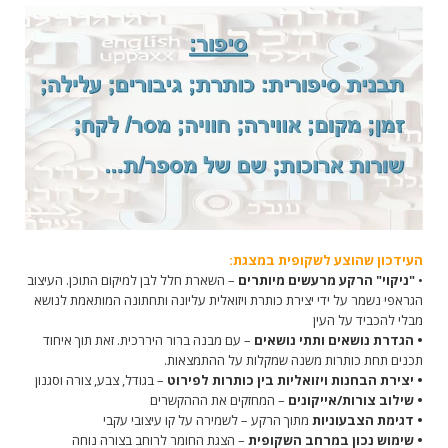
העידכון שהוצע לשקופית במצגת:
•
"ניקוי" הרקע מרעשים מיותרים
– השארת חלל לבן למיקום התוכן. העיצוב
הגראפי נשמר על ידי יצירת כותרת ויזואלית עליונה ותחתונה המותאמת לנושא
מבלי להכביד על העין
• הגדרת נושאים ותתי נושאים
– עם מבנה ברור היררכית. זאת תוך איחוד
תכנים תחת כותרות משנה שמקלות על ההתמצאות.
• יצירת הבחנות ויזואליות בין כותרות לפירוט
– בגודל, צבע, צורה וסגנון
• שילוב צורות/אייקונים
– המחזקים את הההקשרים
• דגימת הצבעוניות
מתוך הרקע – לשמירה על קו עיצובי עקבי
• שימוש נכון במרחב השקופית
– הצגת החומר לרוחב בצורה נוחה