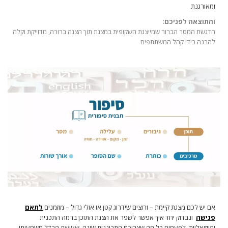
ומאורגנת
והתוצאה לפניכם:
הדגשת המסר הברור שמייצגת השקופית במצגת תוך הצגה ברורה, מדוייקת וקלה
להבנה בידי קהל המשתתפים
אם יש לכם מצגת קיימת – ורוצים שידרוג קטן או אולי גדול – מוזמנים
לתאם
פגישה
ונבדוק יחד איך אפשר לשפר את הצגת התוכן ברמה התכנית
והויזואליות .לפעמים כל מה שצריך זו התבוננות שונה, שעושה הבדל משמעותי